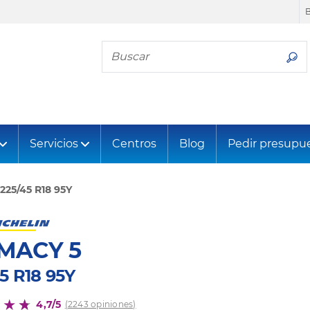
Busca tu neumático
Servicios
Centros
Blog
Pedir presupu
225/45 R18 95Y
MACY 5
5 R18 95Y
4,7/5
(2243 opiniones)