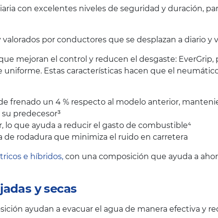
iaria con excelentes niveles de seguridad y duración, p
lorados por conductores que se desplazan a diario y val
 que mejoran el control y reducen el desgaste: EverGrip,
 uniforme. Estas características hacen que el neumáti
a de frenado un 4 % respecto al modelo anterior, manteni
e su predecesor³
 lo que ayuda a reducir el gasto de combustible⁴
 de rodadura que minimiza el ruido en carretera
tricos e híbridos,
con una composición que ayuda a ahorra
jadas y secas
ción ayudan a evacuar el agua de manera efectiva y red