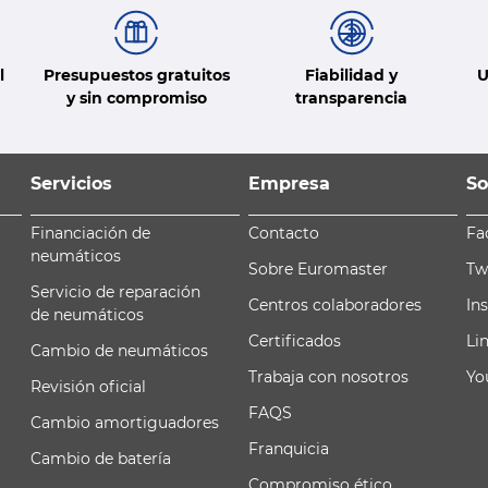
l
Presupuestos gratuitos
Fiabilidad y
U
y sin compromiso
transparencia
Servicios
Empresa
So
Financiación de
Contacto
Fa
neumáticos
Sobre Euromaster
Tw
Servicio de reparación
Centros colaboradores
In
de neumáticos
Certificados
Li
Cambio de neumáticos
Trabaja con nosotros
Yo
Revisión oficial
FAQS
Cambio amortiguadores
Franquicia
Cambio de batería
Compromiso ético