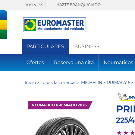
HAZTE FRANQUICIADO
BUSINESS
PARTICULARES
BUSINESS
Ofertas
Reserva una cita
Neumáticos
Inicio
Todas las marcas
MICHELIN
PRIMACY 5
NEUMÁTICO PREMIADO 2026
PRI
225/4