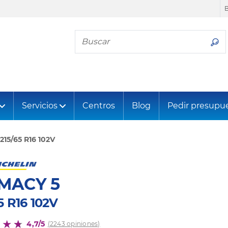
Busca tu neumático
Servicios
Centros
Blog
Pedir presupu
215/65 R16 102V
MACY 5
5 R16 102V
4,7/5
(2243 opiniones)