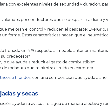
iaria con excelentes niveles de seguridad y duración, p
lorados por conductores que se desplazan a diario y val
 que mejoran el control y reducen el desgaste: EverGrip,
 uniforme. Estas características hacen que el neumáti
a de frenado un 4 % respecto al modelo anterior, manteni
e su predecesor³
 lo que ayuda a reducir el gasto de combustible⁴
 de rodadura que minimiza el ruido en carretera
tricos e híbridos,
con una composición que ayuda a ahorra
jadas y secas
ción ayudan a evacuar el agua de manera efectiva y red