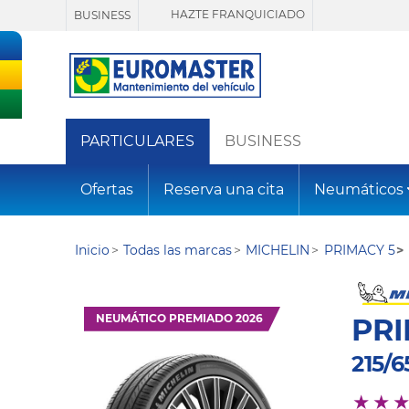
HAZTE FRANQUICIADO
BUSINESS
PARTICULARES
BUSINESS
Ofertas
Reserva una cita
Neumáticos
Inicio
Todas las marcas
MICHELIN
PRIMACY 5
NEUMÁTICO PREMIADO 2026
PRI
215/6