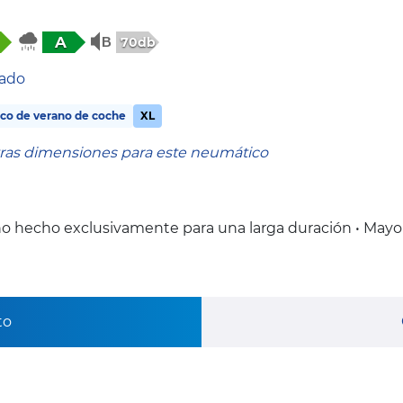
A
70db
tado
co de verano de coche
XL
tras dimensiones para este neumático
o hecho exclusivamente para una larga duración • Mayo
to