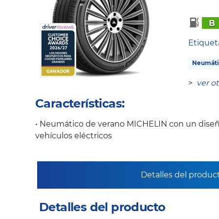
B
Etique
Neumáti
>
ver o
Características:
• Neumático de verano MICHELIN con un diseñ
vehículos eléctricos
Detalles del produc
Detalles del producto