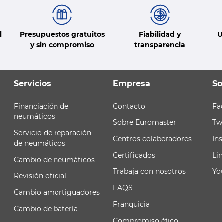
l
Presupuestos gratuitos
Fiabilidad y
U
y sin compromiso
transparencia
Servicios
Empresa
So
Financiación de
Contacto
Fa
neumáticos
Sobre Euromaster
Tw
Servicio de reparación
Centros colaboradores
In
de neumáticos
Certificados
Li
Cambio de neumáticos
Trabaja con nosotros
Yo
Revisión oficial
FAQS
Cambio amortiguadores
Franquicia
Cambio de batería
Compromiso ético