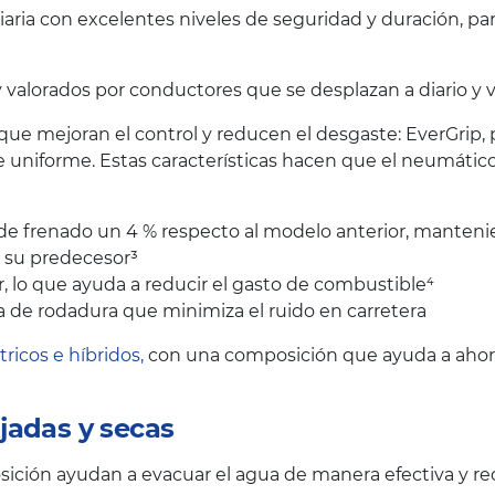
iaria con excelentes niveles de seguridad y duración, p
lorados por conductores que se desplazan a diario y val
 que mejoran el control y reducen el desgaste: EverGrip,
 uniforme. Estas características hacen que el neumáti
a de frenado un 4 % respecto al modelo anterior, manteni
e su predecesor³
 lo que ayuda a reducir el gasto de combustible⁴
 de rodadura que minimiza el ruido en carretera
tricos e híbridos,
con una composición que ayuda a ahorra
jadas y secas
ción ayudan a evacuar el agua de manera efectiva y red