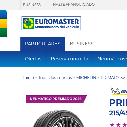
HAZTE FRANQUICIADO
BUSINESS
PARTICULARES
BUSINESS
Ofertas
Reserva una cita
Neumáticos
Inicio
Todas las marcas
MICHELIN
PRIMACY 5
NEUMÁTICO PREMIADO 2026
PRI
215/4