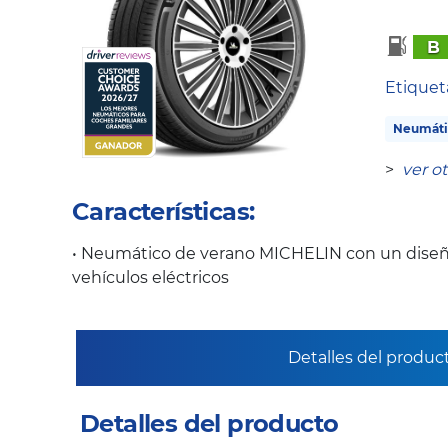
B
Etique
Neumáti
>
ver o
Características:
• Neumático de verano MICHELIN con un diseñ
vehículos eléctricos
Detalles del produc
Detalles del producto