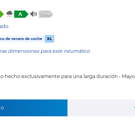
A
70db
tado
co de verano de coche
XL
tras dimensiones para este neumático
o hecho exclusivamente para una larga duración • Mayo
to