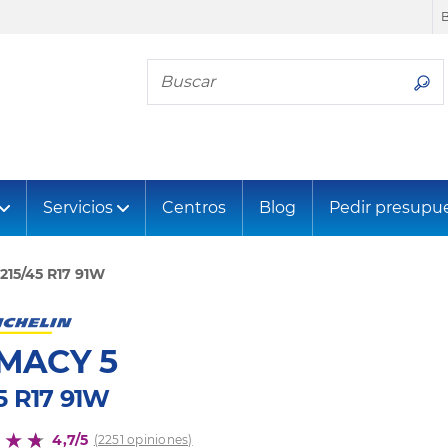
Busca tu neumático
Servicios
Centros
Blog
Pedir presupu
215/45 R17 91W
MACY 5
5 R17 91W
4,7/5
(2251 opiniones)