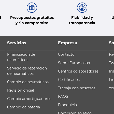
l
Presupuestos gratuitos
Fiabilidad y
U
y sin compromiso
transparencia
Servicios
Empresa
So
Financiación de
Contacto
Fa
neumáticos
Sobre Euromaster
Tw
Servicio de reparación
Centros colaboradores
In
de neumáticos
Certificados
Li
Cambio de neumáticos
Trabaja con nosotros
Yo
Revisión oficial
FAQS
Cambio amortiguadores
Franquicia
Cambio de batería
Compromiso ético