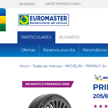
HAZTE FRANQUICIADO
BUSINESS
PARTICULARES
BUSINESS
Ofertas
Reserva una cita
Neumáticos
Inicio
Todas las marcas
MICHELIN
PRIMACY 5
NEUMÁTICO PREMIADO 2026
PRI
205/