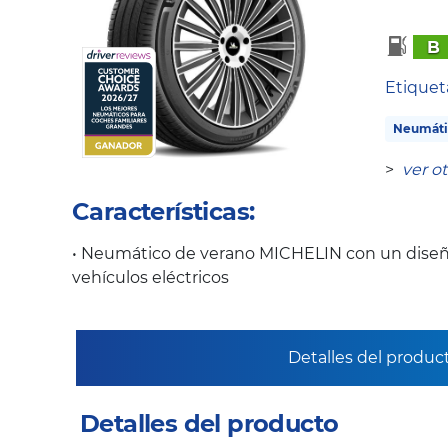
B
Etique
Neumáti
>
ver o
Características:
• Neumático de verano MICHELIN con un diseñ
vehículos eléctricos
Detalles del produc
Detalles del producto