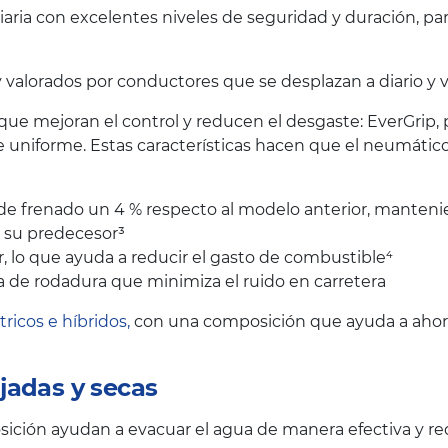
iaria con excelentes niveles de seguridad y duración, p
lorados por conductores que se desplazan a diario y val
 que mejoran el control y reducen el desgaste: EverGrip,
 uniforme. Estas características hacen que el neumáti
a de frenado un 4 % respecto al modelo anterior, manteni
e su predecesor³
 lo que ayuda a reducir el gasto de combustible⁴
 de rodadura que minimiza el ruido en carretera
tricos e híbridos,
con una composición que ayuda a ahorra
jadas y secas
ción ayudan a evacuar el agua de manera efectiva y red