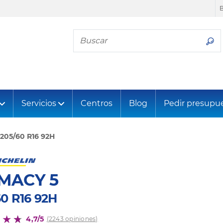
Busca tu neumático
Servicios
Centros
Blog
Pedir presupu
205/60 R16 92H
MACY 5
60 R16 92H
4,7/5
(2243 opiniones)