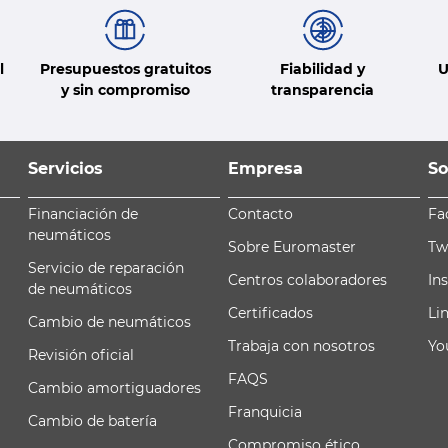
l
Presupuestos gratuitos
Fiabilidad y
U
y sin compromiso
transparencia
Servicios
Empresa
So
Financiación de
Contacto
Fa
neumáticos
Sobre Euromaster
Tw
Servicio de reparación
Centros colaboradores
In
de neumáticos
Certificados
Li
Cambio de neumáticos
Trabaja con nosotros
Yo
Revisión oficial
FAQS
Cambio amortiguadores
Franquicia
Cambio de batería
Compromiso ético