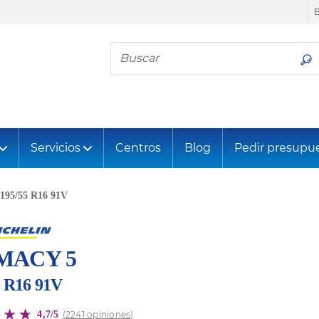
Busca tu neumático
Servicios
Centros
Blog
Pedir presupu
195/55 R16 91V
MACY 5
5 R16 91V
4,7/5
(2241 opiniones)