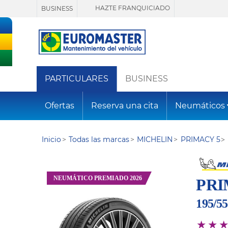
HAZTE FRANQUICIADO
BUSINESS
PARTICULARES
BUSINESS
Ofertas
Reserva una cita
Neumáticos
Inicio
Todas las marcas
MICHELIN
PRIMACY 5
NEUMÁTICO PREMIADO 2026
PRI
195/5