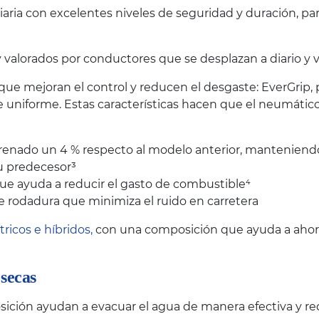
iaria con excelentes niveles de seguridad y duración, p
lorados por conductores que se desplazan a diario y val
 que mejoran el control y reducen el desgaste: EverGrip,
 uniforme. Estas características hacen que el neumáti
 frenado un 4 % respecto al modelo anterior, manteniendo
u predecesor³
ue ayuda a reducir el gasto de combustible⁴
e rodadura que minimiza el ruido en carretera
tricos e híbridos,
con una composición que ayuda a ahorra
secas
ción ayudan a evacuar el agua de manera efectiva y red