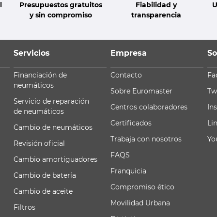
l
Presupuestos gratuitos
Fiabilidad y
U
y sin compromiso
transparencia
Servicios
Empresa
So
Financiación de
Contacto
Fa
neumáticos
Sobre Euromaster
Tw
Servicio de reparación
Centros colaboradores
In
de neumáticos
Certificados
Li
Cambio de neumáticos
Trabaja con nosotros
Yo
Revisión oficial
FAQS
Cambio amortiguadores
Franquicia
Cambio de batería
Compromiso ético
Cambio de aceite
Movilidad Urbana
Filtros