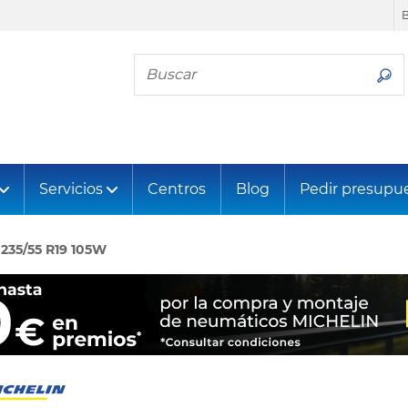
Busca tu neumático
Servicios
Centros
Blog
Pedir presupu
235/55 R19 105W