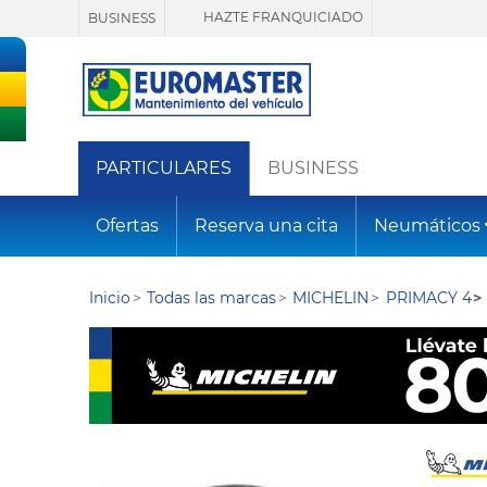
HAZTE FRANQUICIADO
BUSINESS
PARTICULARES
BUSINESS
Ofertas
Reserva una cita
Neumáticos
Inicio
Todas las marcas
MICHELIN
PRIMACY 4