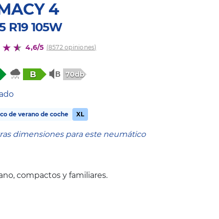
MACY 4
55 R19 105W
4,6/5
(8572 opiniones)
B
70db
tado
co de verano de coche
XL
tras dimensiones para este neumático
no, compactos y familiares.