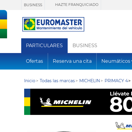
HAZTE FRANQUICIADO
BUSINESS
PARTICULARES
BUSINESS
Ofertas
Reserva una cita
Neumáticos
Inicio
Todas las marcas
MICHELIN
PRIMACY 4