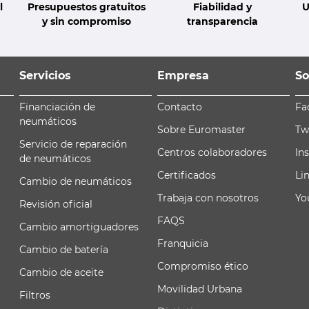
l
Presupuestos gratuitos
Fiabilidad y
U
y sin compromiso
transparencia
Servicios
Empresa
So
Financiación de
Contacto
Fa
neumáticos
Sobre Euromaster
Tw
Servicio de reparación
Centros colaboradores
In
de neumáticos
Certificados
Li
Cambio de neumáticos
Trabaja con nosotros
Yo
Revisión oficial
FAQS
Cambio amortiguadores
Franquicia
Cambio de batería
Compromiso ético
Cambio de aceite
Movilidad Urbana
Filtros