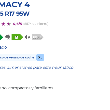
MACY 4
55 R17 95W
4,6/5
(8574 opiniones)
B
68db
tado
co de verano de coche
XL
tras dimensiones para este neumático
no, compactos y familiares.