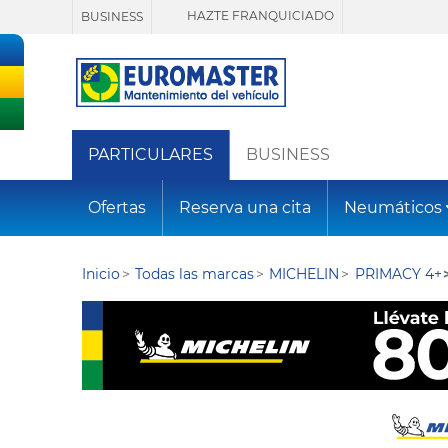
HAZTE FRANQUICIADO
BUSINESS
PARTICULARES
BUSINESS
Ofertas
Reserva una cita
Neumáticos
Inicio
Todas las marcas
MICHELIN
PRIMACY 4+