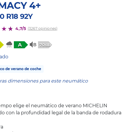
MACY 4+
0 R18 92Y
4,7/5
(3267 opiniones)
A
70db
tado
co de verano de coche
tras dimensiones para este neumático
iempo elige el neumático de verano MICHELIN
o con la profundidad legal de la banda de rodadura
ra