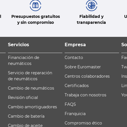
l
Presupuestos gratuitos
Fiabilidad y
U
y sin compromiso
transparencia
Servicios
Empresa
So
Financiación de
Contacto
Fa
neumáticos
Sobre Euromaster
Tw
Servicio de reparación
Centros colaboradores
In
de neumáticos
Certificados
Li
Cambio de neumáticos
Trabaja con nosotros
Yo
Revisión oficial
FAQS
Cambio amortiguadores
Franquicia
Cambio de batería
Compromiso ético
Cambio de aceite