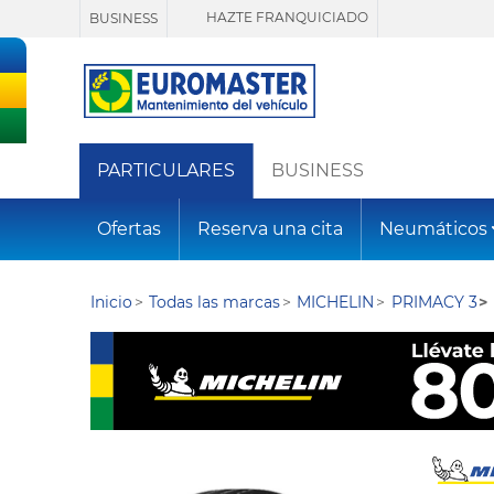
HAZTE FRANQUICIADO
BUSINESS
PARTICULARES
BUSINESS
Ofertas
Reserva una cita
Neumáticos
Inicio
Todas las marcas
MICHELIN
PRIMACY 3