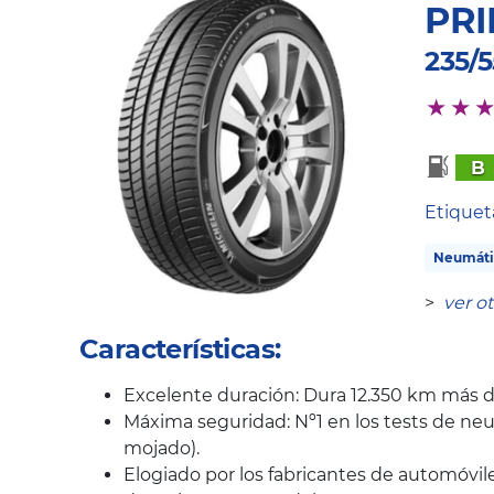
PRI
235/5
B
Etique
Neumáti
>
ver o
Características:
Excelente duración: Dura 12.350 km más 
Máxima seguridad: Nº1 en los tests de neu
mojado).
Elogiado por los fabricantes de automóvil