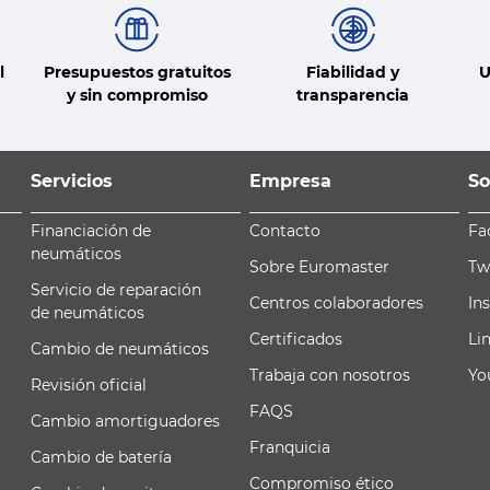
l
Presupuestos gratuitos
Fiabilidad y
U
y sin compromiso
transparencia
Servicios
Empresa
So
Financiación de
Contacto
Fa
neumáticos
Sobre Euromaster
Tw
Servicio de reparación
Centros colaboradores
In
de neumáticos
Certificados
Li
Cambio de neumáticos
Trabaja con nosotros
Yo
Revisión oficial
FAQS
Cambio amortiguadores
Franquicia
Cambio de batería
Compromiso ético