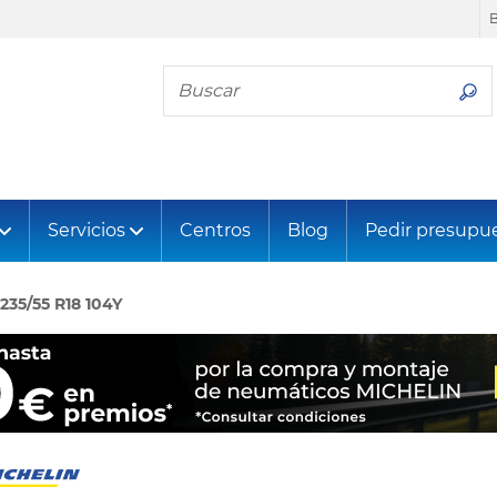
Busca tu neumático
Servicios
Centros
Blog
Pedir presupu
235/55 R18 104Y