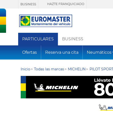
HAZTE FRANQUICIADO
BUSINESS
PARTICULARES
BUSINESS
Ofertas
Reserva una cita
Neumáticos
Inicio
Todas las marcas
MICHELIN
PILOT SPORT