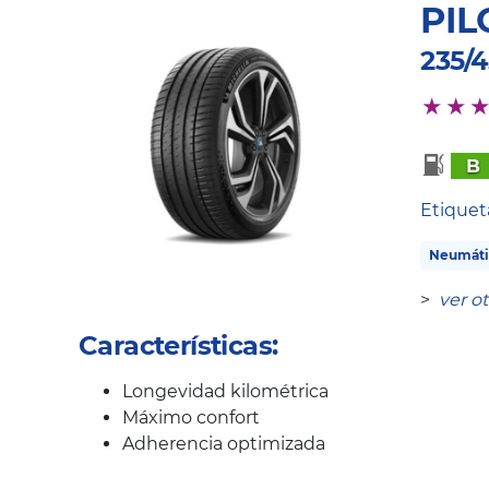
PIL
235/4
B
Etique
Neumáti
>
ver o
Características:
Longevidad kilométrica
Máximo confort
Adherencia optimizada