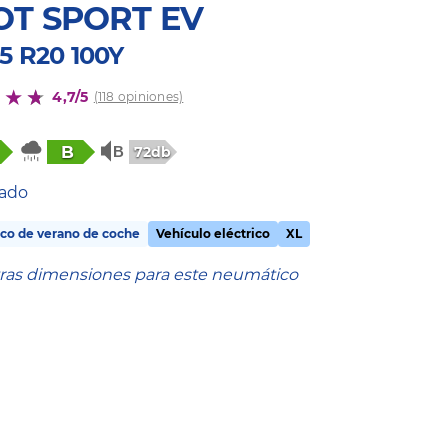
OT SPORT EV
5 R20 100Y
4,7/5
(118 opiniones)
B
72db
tado
co de verano de coche
Vehículo eléctrico
XL
tras dimensiones para este neumático