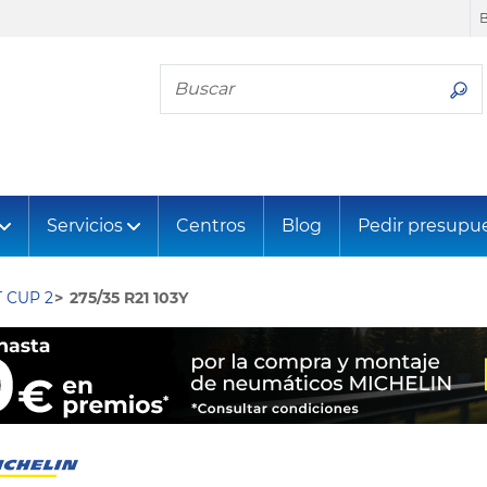
Busca tu neumático
Servicios
Centros
Blog
Pedir presupu
 CUP 2
275/35 R21 103Y