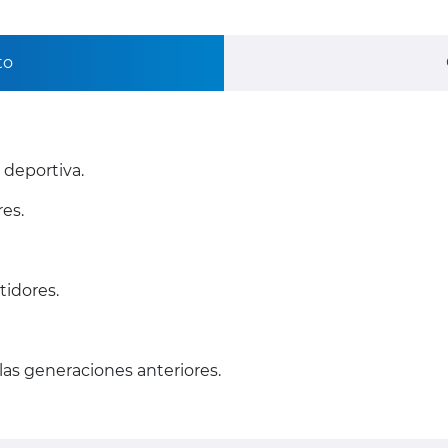
to
deportiva.
es.
idores.
as generaciones anteriores.