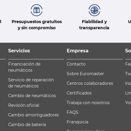
l
Presupuestos gratuitos
Fiabilidad y
U
y sin compromiso
transparencia
Servicios
Empresa
So
Financiación de
Contacto
Fa
neumáticos
Sobre Euromaster
Tw
Servicio de reparación
Centros colaboradores
In
de neumáticos
Certificados
Li
Cambio de neumáticos
Trabaja con nosotros
Yo
Revisión oficial
FAQS
Cambio amortiguadores
Franquicia
Cambio de batería