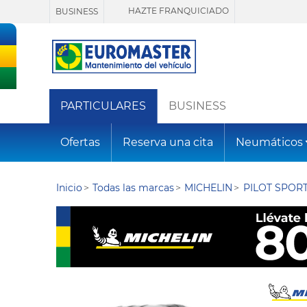
HAZTE FRANQUICIADO
BUSINESS
PARTICULARES
BUSINESS
Ofertas
Reserva una cita
Neumáticos
Inicio
Todas las marcas
MICHELIN
PILOT SPORT