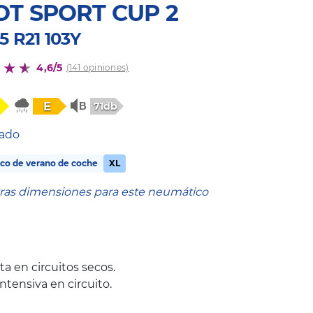
OT SPORT CUP 2
5 R21 103Y
4,6/5
(141 opiniones)
E
71db
tado
co de verano de coche
XL
tras dimensiones para este neumático
a en circuitos secos.
ntensiva en circuito.