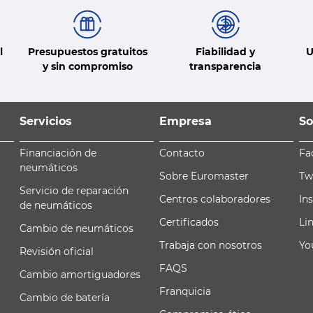
l
Presupuestos gratuitos
Fiabilidad y
U
y sin compromiso
transparencia
Servicios
Empresa
So
Financiación de
Contacto
Fa
neumáticos
Sobre Euromaster
Tw
Servicio de reparación
Centros colaboradores
In
de neumáticos
Certificados
Li
Cambio de neumáticos
Trabaja con nosotros
Yo
Revisión oficial
FAQS
Cambio amortiguadores
Franquicia
Cambio de batería