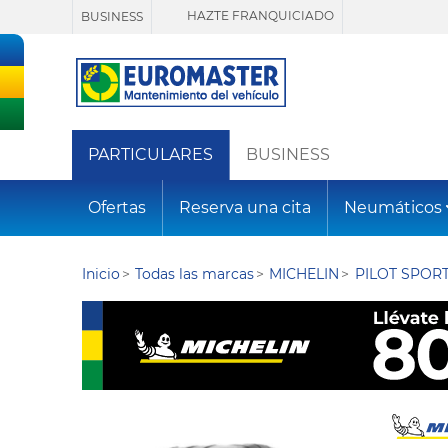
HAZTE FRANQUICIADO
BUSINESS
PARTICULARES
BUSINESS
Ofertas
Reserva una cita
Neumáticos
Inicio
Todas las marcas
MICHELIN
PILOT SPORT