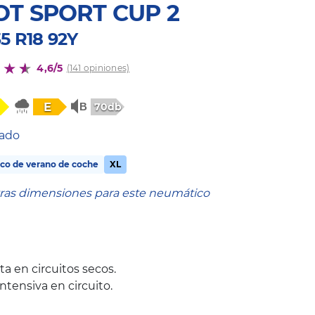
OT SPORT CUP 2
5 R18 92Y
4,6/5
(141 opiniones)
E
70db
tado
co de verano de coche
XL
tras dimensiones para este neumático
a en circuitos secos.
ntensiva en circuito.