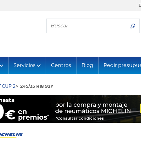
Busca tu neumático
Servicios
Centros
Blog
Pedir presupu
 CUP 2
245/35 R18 92Y