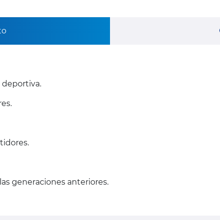
to
deportiva.
es.
idores.
as generaciones anteriores.