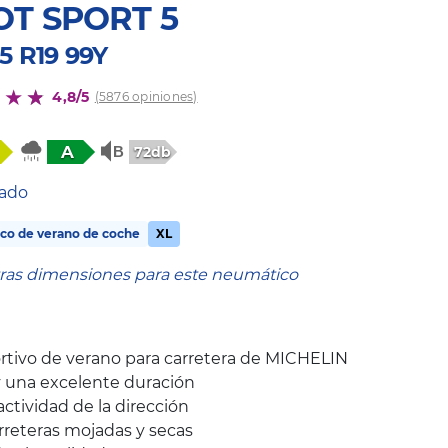
OT SPORT 5
5 R19 99Y
4,8/5
(5876 opiniones)
A
72db
tado
co de verano de coche
XL
tras dimensiones para este neumático
rtivo de verano para carretera de MICHELIN
 una excelente duración
ctividad de la dirección
arreteras mojadas y secas