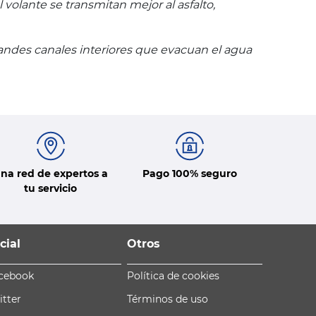
olante se transmitan mejor al asfalto,
ndes canales interiores que evacuan el agua
na red de expertos a
Pago 100% seguro
tu servicio
cial
Otros
cebook
Política de cookies
itter
Términos de uso