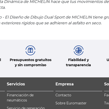
ta Dinámica de MICHELIN hace que tus movimientos del v
ta.
- El Diseño de Dibujo Dual Sport de MICHELIN tiene gra
exteriores rígidos que se adhieren al asfalto en seco.
l
Presupuestos gratuitos
Fiabilidad y
U
y sin compromiso
transparencia
Servicios
Empresa
So
Financiación de
Contacto
Fa
neumáticos
Sobre Euromaster
Tw
Servicio de reparación