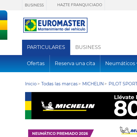
HAZTE FRANQUICIADO
BUSINESS
PARTICULARES
BUSINESS
Ofertas
Reserva una cita
Neumáticos
Inicio
Todas las marcas
MICHELIN
PILOT SPORT
NEUMÁTICO PREMIADO 2026