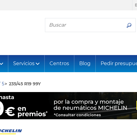
Busca tu neumático
Servicios
Centros
Blog
Pedir presupu
 5
235/45 R19 99Y