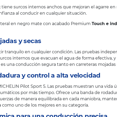
t
tiene surcos internos anchos que mejoran el agarre en 
nfianza al conducir en cualquier situación.
lateral en negro mate con acabado Premium
Touch e in
jadas y secas
cir tranquilo en cualquier condición. Las pruebas ind
urcos internos que evacuan el agua de forma efectiva, y
do es una conducción segura tanto en carreteras mojadas
adura y control a alta velocidad
 MICHELIN Pilot Sport 5. Las pruebas muestran una vida
 neumáticos por más tiempo. Ofrece una banda de rodadur
as fuerzas de manera equilibrada en cada maniobra, man
oca como uno de los mejores en su categoría.
mica para una conducción precisa