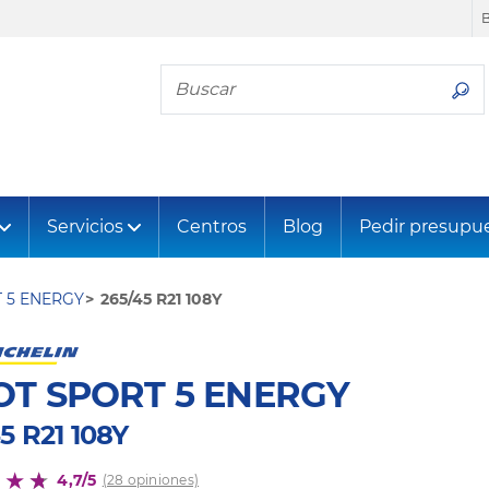
Busca tu neumático
Servicios
Centros
Blog
Pedir presupu
T 5 ENERGY
265/45 R21 108Y
OT SPORT 5 ENERGY
5 R21 108Y
4,7/5
(28 opiniones)