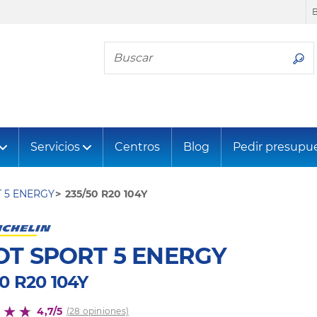
Busca tu neumático
Servicios
Centros
Blog
Pedir presupu
T 5 ENERGY
235/50 R20 104Y
OT SPORT 5 ENERGY
0 R20 104Y
4,7/5
(28 opiniones)