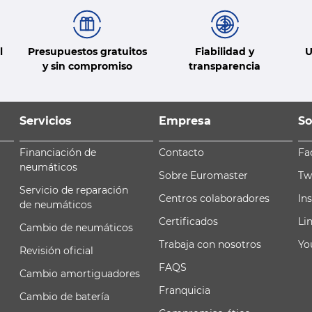
l
Presupuestos gratuitos
Fiabilidad y
U
y sin compromiso
transparencia
Servicios
Empresa
So
Financiación de
Contacto
Fa
neumáticos
Sobre Euromaster
Tw
Servicio de reparación
Centros colaboradores
In
de neumáticos
Certificados
Li
Cambio de neumáticos
Trabaja con nosotros
Yo
Revisión oficial
FAQS
Cambio amortiguadores
Franquicia
Cambio de batería