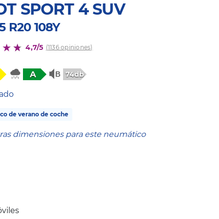
OT SPORT 4 SUV
5 R20 108Y
4,7/5
(1136 opiniones)
A
74db
tado
co de verano de coche
tras dimensiones para este neumático
viles