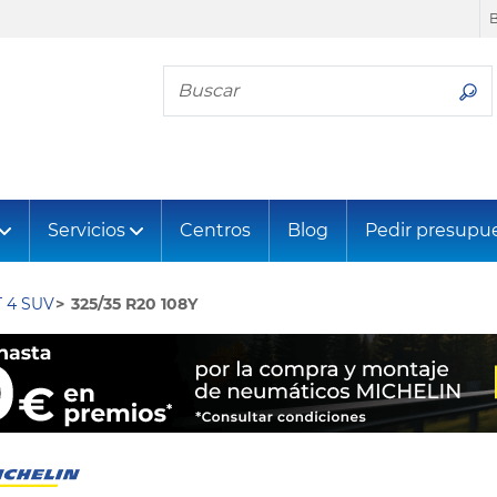
Busca tu neumático
Servicios
Centros
Blog
Pedir presupu
 4 SUV
325/35 R20 108Y