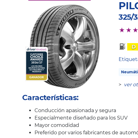
PIL
325/3
D
Etique
Neumáti
>
ver o
Características:
Conducción apasionada y segura
Especialmente diseñado para los SUV
Mayor comodidad
Preferido por varios fabricantes de automó