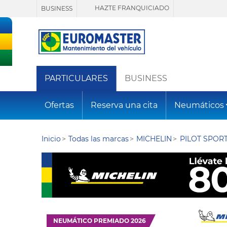
HAZTE FRANQUICIADO
BUSINESS
PARTICULARES
BUSINESS
Ofertas
Reserva una cita
Neumáticos
Inicio
Todas las marcas
MICHELIN
PILOT SPORT
NEUMÁTICO PREMIADO 2026