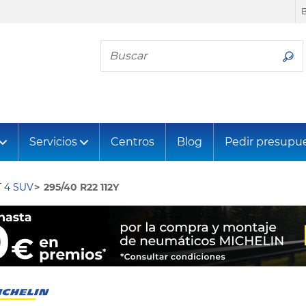
Busca tu neumático
Servicios
Centros
Blog
Pedir presupu
 4 SUV
295/40 R22 112Y