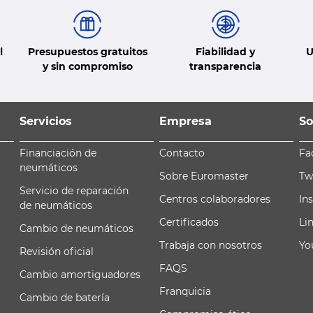
l
Presupuestos gratuitos
Fiabilidad y
U
y sin compromiso
transparencia
Servicios
Empresa
So
Financiación de
Contacto
Fa
neumáticos
Sobre Euromaster
Tw
Servicio de reparación
Centros colaboradores
In
de neumáticos
Certificados
Li
Cambio de neumáticos
Trabaja con nosotros
Yo
Revisión oficial
FAQS
Cambio amortiguadores
Franquicia
Cambio de batería