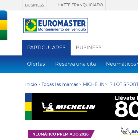
HAZTE FRANQUICIADO
BUSINESS
PARTICULARES
BUSINESS
Ofertas
Reserva una cita
Neumáticos
Inicio
Todas las marcas
MICHELIN
PILOT SPORT
NEUMÁTICO PREMIADO 2026