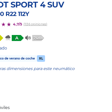
OT SPORT 4 SUV
0 R22 112Y
4,7/5
(1136 opiniones)
A
74db
tado
co de verano de coche
XL
tras dimensiones para este neumático
viles