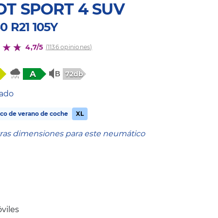
OT SPORT 4 SUV
0 R21 105Y
4,7/5
(1136 opiniones)
A
72db
tado
co de verano de coche
XL
tras dimensiones para este neumático
viles