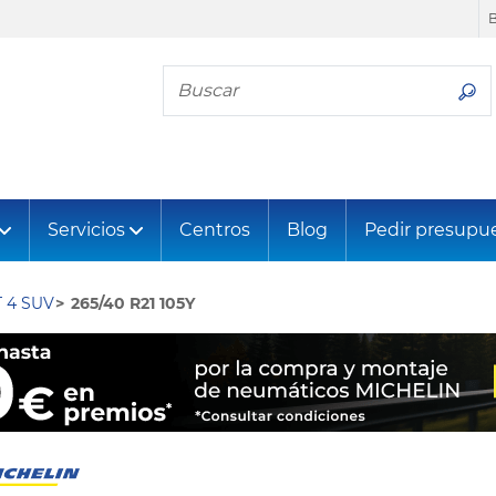
Busca tu neumático
Servicios
Centros
Blog
Pedir presupu
 4 SUV
265/40 R21 105Y