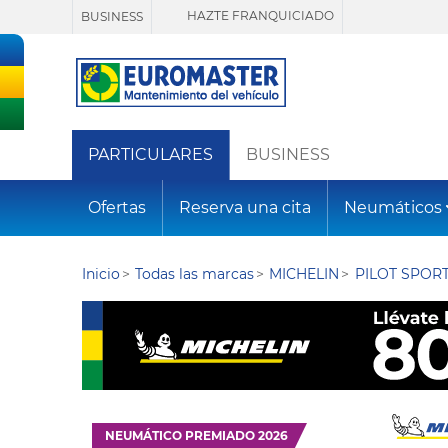
HAZTE FRANQUICIADO
BUSINESS
PARTICULARES
BUSINESS
Ofertas
Reserva una cita
Neumáticos
Inicio
Todas las marcas
MICHELIN
PILOT SPORT
NEUMÁTICO PREMIADO 2026