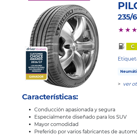
PIL
235/6
C
Etique
Neumáti
>
ver o
Características:
Conducción apasionada y segura
Especialmente diseñado para los SUV
Mayor comodidad
Preferido por varios fabricantes de automó