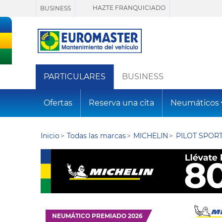
HAZTE FRANQUICIADO
BUSINESS
PARTICULARES
BUSINESS
Ofertas
Reserva una cita
Neumáticos
Inicio
Todas las marcas
MICHELIN
PILOT SPORT
NEUMÁTICO PREMIADO 2026