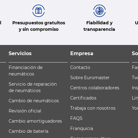
l
Presupuestos gratuitos
Fiabilidad y
U
y sin compromiso
transparencia
Servicios
Empresa
So
Financiación de
Contacto
Fa
neumáticos
Sobre Euromaster
Tw
Servicio de reparación
Centros colaboradores
In
de neumáticos
Certificados
Li
Cambio de neumáticos
Trabaja con nosotros
Yo
Revisión oficial
FAQS
Cambio amortiguadores
Franquicia
Cambio de batería