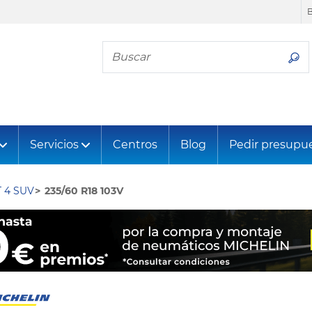
Busca tu neumático
Servicios
Centros
Blog
Pedir presupu
 4 SUV
235/60 R18 103V