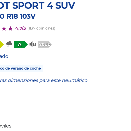
OT SPORT 4 SUV
0 R18 103V
4,7/5
(1137 opiniones)
A
70db
tado
co de verano de coche
tras dimensiones para este neumático
viles