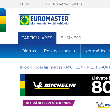
HAZTE FRANQUICIADO
BUSINESS
PARTICULARES
BUSINESS
Ofertas
Reserva una cita
Neumáticos
Inicio
Todas las marcas
MICHELIN
PILOT SPORT
NEUMÁTICO PREMIADO 2026