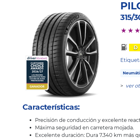
PIL
315/3
D
Etique
Neumáti
>
ver o
Características:
Precisión de conducción y excelente react
Máxima seguridad en carretera mojada.
Excelente duración: Dura 7.340 km más q