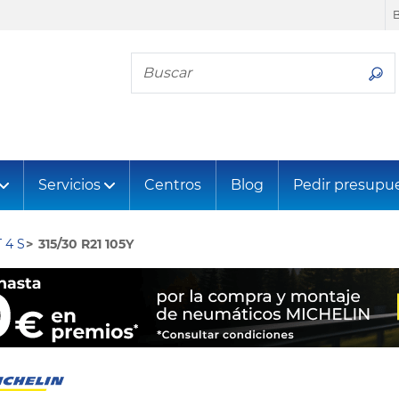
Busca tu neumático
Servicios
Centros
Blog
Pedir presupu
 4 S
315/30 R21 105Y