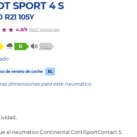
OT SPORT 4 S
0 R21 105Y
4,8/5
(6247 opiniones)
B
73db
tado
co de verano de coche
XL
tras dimensiones para este neumático
ividad..
ue el neumático Continental ContiSportContact 5.