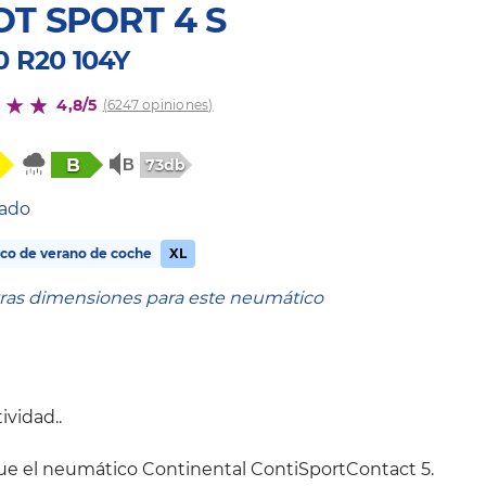
OT SPORT 4 S
0 R20 104Y
4,8/5
(6247 opiniones)
B
73db
tado
co de verano de coche
XL
tras dimensiones para este neumático
ividad..
ue el neumático Continental ContiSportContact 5.