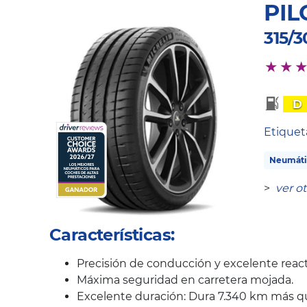
PIL
315/3
D
Etique
Neumáti
>
ver o
Características:
Precisión de conducción y excelente react
Máxima seguridad en carretera mojada.
Excelente duración: Dura 7.340 km más q