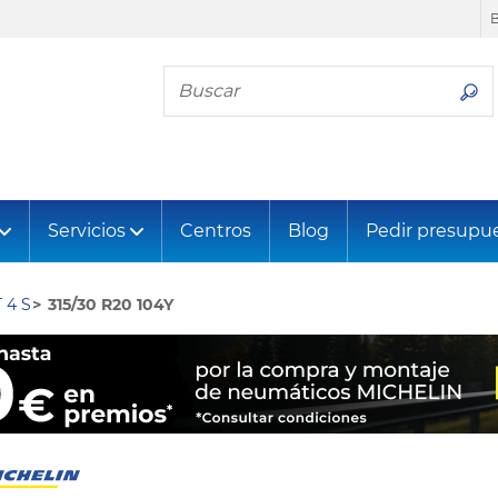
Busca tu neumático
Servicios
Centros
Blog
Pedir presupu
 4 S
315/30 R20 104Y