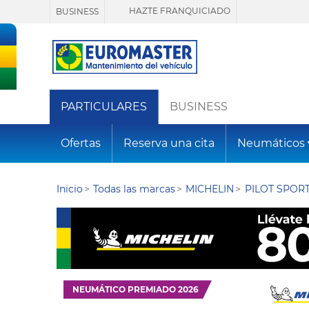
HAZTE FRANQUICIADO
BUSINESS
PARTICULARES
BUSINESS
Ofertas
Reserva una cita
Neumáticos
Inicio
Todas las marcas
MICHELIN
PILOT SPORT
NEUMÁTICO PREMIADO 2026