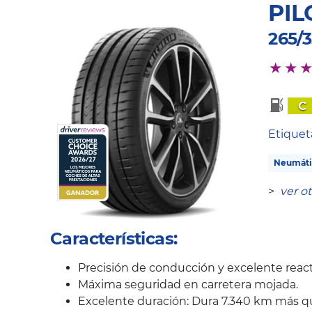
PIL
265/
C
Etique
Neumáti
>
ver o
Características:
Precisión de conducción y excelente react
Máxima seguridad en carretera mojada.
Excelente duración: Dura 7.340 km más q