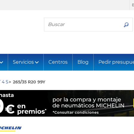
Busca tu neumático
Servicios
Centros
Blog
Pedir presupu
 4 S
265/35 R20 99Y