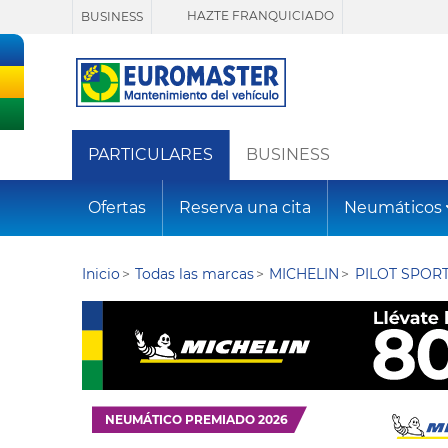
HAZTE FRANQUICIADO
BUSINESS
PARTICULARES
BUSINESS
Ofertas
Reserva una cita
Neumáticos
Inicio
Todas las marcas
MICHELIN
PILOT SPORT
NEUMÁTICO PREMIADO 2026