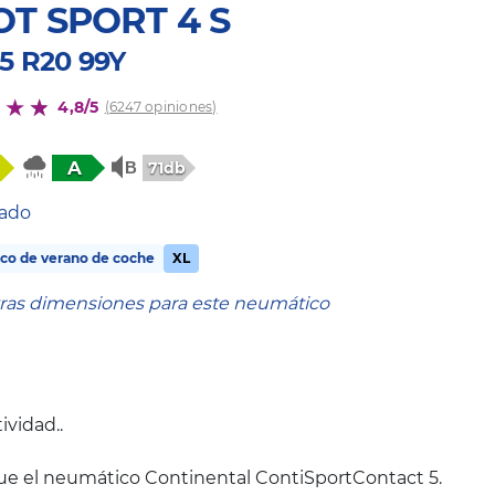
OT SPORT 4 S
35 R20 99Y
4,8/5
(6247 opiniones)
A
71db
tado
co de verano de coche
XL
tras dimensiones para este neumático
ividad..
ue el neumático Continental ContiSportContact 5.