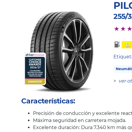
PIL
255/
D
Etique
Neumáti
>
ver o
Características:
Precisión de conducción y excelente react
Máxima seguridad en carretera mojada.
Excelente duración: Dura 7.340 km más q