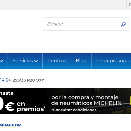
Busca tu neumático
Servicios
Centros
Blog
Pedir presupu
 4 S
255/35 R20 97Y