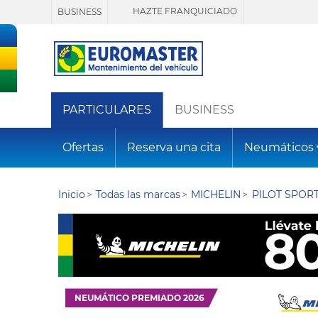
HAZTE FRANQUICIADO
BUSINESS
PARTICULARES
BUSINESS
Ofertas
Reserva una cita
Neumáticos
Inicio
Todas las marcas
MICHELIN
PILOT SPORT
NEUMÁTICO PREMIADO 2026