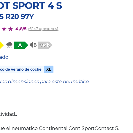
OT SPORT 4 S
35 R20 97Y
4,8/5
(6247 opiniones)
A
71db
tado
co de verano de coche
XL
tras dimensiones para este neumático
ividad..
ue el neumático Continental ContiSportContact 5.