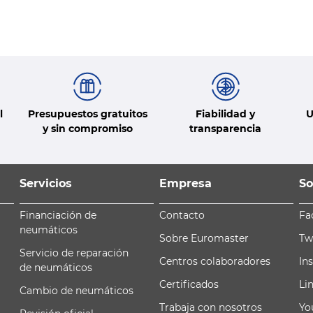
l
Presupuestos gratuitos
Fiabilidad y
U
y sin compromiso
transparencia
Servicios
Empresa
So
Financiación de
Contacto
Fa
neumáticos
Sobre Euromaster
Tw
Servicio de reparación
Centros colaboradores
In
de neumáticos
Certificados
Li
Cambio de neumáticos
Trabaja con nosotros
Yo