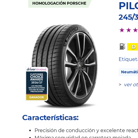
PIL
HOMOLOGACIÓN PORSCHE
245/
D
Etique
Neumáti
>
ver o
Características:
Precisión de conducción y excelente react
Máxima seguridad en carretera mojada.