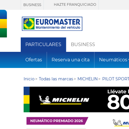
HAZTE FRANQUICIADO
BUSINESS
PARTICULARES
BUSINESS
Ofertas
Reserva una cita
Neumáticos
Inicio
Todas las marcas
MICHELIN
PILOT SPORT
NEUMÁTICO PREMIADO 2026