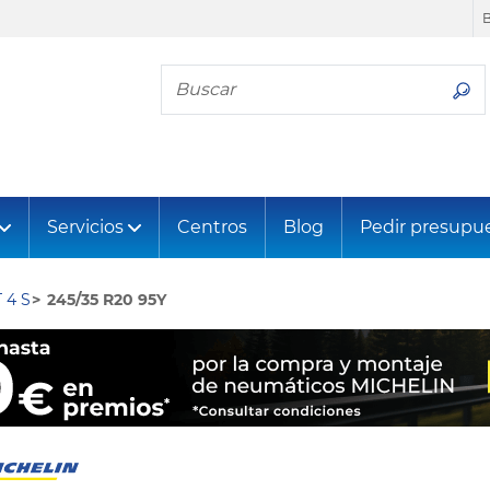
Busca tu neumático
Servicios
Centros
Blog
Pedir presupu
 4 S
245/35 R20 95Y