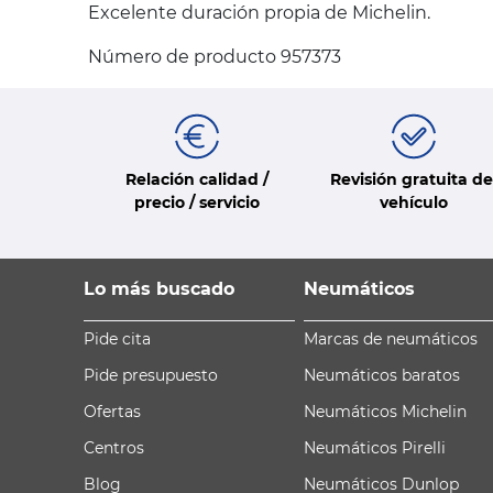
Excelente duración propia de Michelin.
Número de producto 957373
Relación calidad /
Revisión gratuita de
precio / servicio
vehículo
Lo más buscado
Neumáticos
Pide cita
Marcas de neumáticos
Pide presupuesto
Neumáticos baratos
Ofertas
Neumáticos Michelin
Centros
Neumáticos Pirelli
Blog
Neumáticos Dunlop