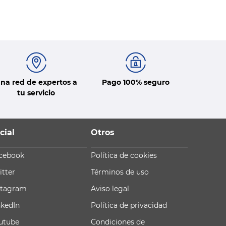
na red de expertos a
Pago 100% seguro
tu servicio
cial
Otros
cebook
Política de cookies
itter
Términos de uso
stagram
Aviso legal
nkedIn
Política de privacidad
utube
Condiciones de