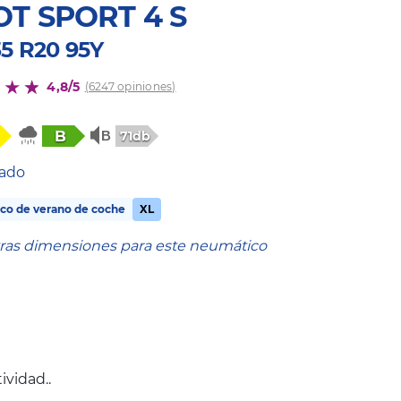
OT SPORT 4 S
35 R20 95Y
4,8/5
(6247 opiniones)
B
71db
tado
co de verano de coche
XL
tras dimensiones para este neumático
ividad..