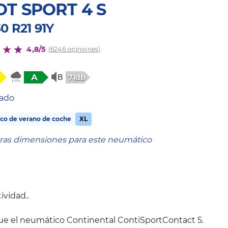
OT SPORT 4 S
0 R21 91Y
4,8/5
(6246 opiniones)
A
71db
tado
co de verano de coche
XL
tras dimensiones para este neumático
ividad..
ue el neumático Continental ContiSportContact 5.