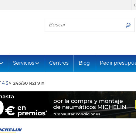
Busca tu neumático
Servicios
Centros
Blog
Pedir presupu
 4 S
245/30 R21 91Y