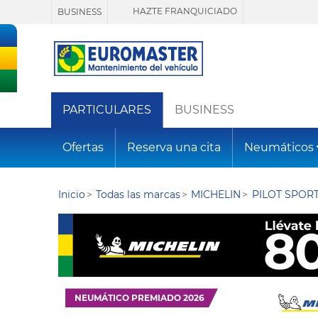
HAZTE FRANQUICIADO
BUSINESS
PARTICULARES
BUSINESS
Ofertas
Reserva una cita
Neumáticos
Inicio
Todas las marcas
MICHELIN
PILOT SPORT
NEUMÁTICO PREMIADO 2026