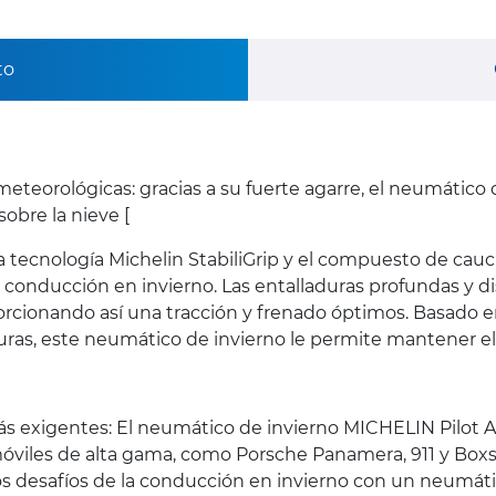
to
meteorológicas: gracias a su fuerte agarre, el neumático
obre la nieve [
r la tecnología Michelin StabiliGrip y el compuesto de c
a conducción en invierno. Las entalladuras profundas y d
roporcionando así una tracción y frenado óptimos. Basad
ras, este neumático de invierno le permite mantener el
s exigentes: El neumático de invierno MICHELIN Pilot 
viles de alta gama, como Porsche Panamera, 911 y Boxste
os desafíos de la conducción en invierno con un neumát