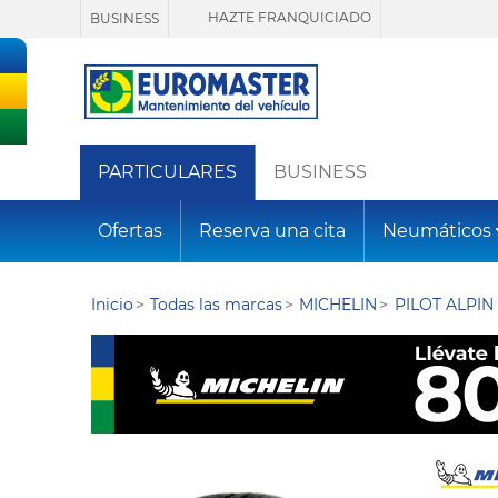
HAZTE FRANQUICIADO
BUSINESS
PARTICULARES
BUSINESS
Ofertas
Reserva una cita
Neumáticos
Inicio
Todas las marcas
MICHELIN
PILOT ALPIN