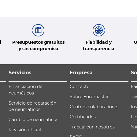
l
Presupuestos gratuitos
Fiabilidad y
U
y sin compromiso
transparencia
Servicios
Empresa
So
Financiación de
Contacto
Fa
neumáticos
Sobre Euromaster
Tw
Servicio de reparación
Centros colaboradores
In
de neumáticos
Certificados
Li
Cambio de neumáticos
Trabaja con nosotros
Yo
Revisión oficial
FAQS