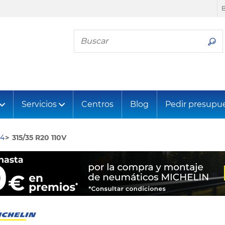
Busca tu neumático
Servicios
Centros
Blog
Pedir presupu
 4
315/35 R20 110V