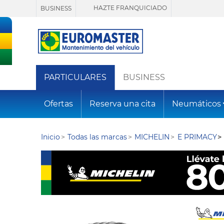
HAZTE FRANQUICIADO
BUSINESS
PARTICULARES
BUSINESS
Ofertas
Reserva una cita
Neumáticos
Inicio
Todas las marcas
MICHELIN
E PRIMACY