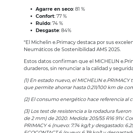
Agarre en seco
: 81 %
Confort
: 77 %
Ruido
: 74 %
Desgaste
: 84%
"El Michelin e.Primacy destaca por sus excelen
Neumáticos de Sostenibilidad AMS 2025.
Estos datos confirman que el MICHELIN e.Pri
duraderos, sin renunciar a la calidad y segurid
(1) En estado nuevo, el MICHELIN e.PRIMACY t
que permite ahorrar hasta 0.21l/100 km de com
(2) El consumo energético hace referencia al co
(3) Los test de resistencia a la rodadura fuero
de 2 mm) de 2020. Medida: 205/55 R16 91V. Co
PRIMACY 4 (nuevo: 7.74 kg/t y desgastado: 6.
ECOCONTACT 6 (nuevo: 6.39 kg/t y desgastado