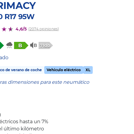
RIMACY
50 R17 95W
4,6/5
(2074 opiniones)
B
71db
tado
co de verano de coche
Vehículo eléctrico
XL
tras dimensiones para este neumático
g
éctricos hasta un 7%
l último kilómetro