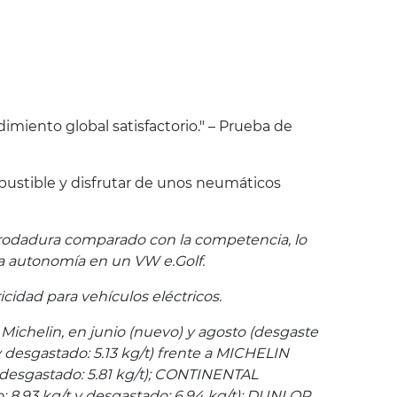
imiento global satisfactorio." – Prueba de
ustible y disfrutar de unos neumáticos
 rodadura comparado con la competencia, lo
la autonomía en un VW e.Golf.
icidad para vehículos eléctricos.
e Michelin, en junio (nuevo) y agosto (desgaste
desgastado: 5.13 kg/t) frente a MICHELIN
 desgastado: 5.81 kg/t); CONTINENTAL
8.93 kg/t y desgastado: 6.94 kg/t); DUNLOP