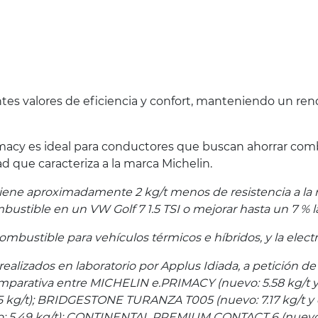
tes valores de eficiencia y confort, manteniendo un rend
macy es ideal para conductores que buscan ahorrar comb
ad que caracteriza a la marca Michelin.
iene aproximadamente 2 kg/t menos de resistencia a la
bustible en un VW Golf 7 1.5 TSI o mejorar hasta un 7 % 
mbustible para vehículos térmicos e híbridos, y la electr
n realizados en laboratorio por Applus Idiada, a petición d
mparativa entre MICHELIN e.PRIMACY (nuevo: 5.58 kg/t y 
25 kg/t); BRIDGESTONE TURANZA T005 (nuevo: 7.17 kg/t y
: 5.49 kg/t); CONTINENTAL PREMIUM CONTACT 6 (nuevo: 