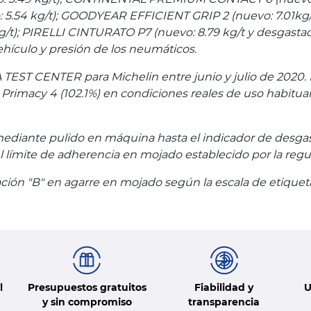
5.54 kg/t); GOODYEAR EFFICIENT GRIP 2 (nuevo: 7.01kg/t
/t); PIRELLI CINTURATO P7 (nuevo: 8.79 kg/t y desgastado
hículo y presión de los neumáticos.
 TEST CENTER para Michelin entre junio y julio de 2020. 
 Primacy 4 (102.1%) en condiciones reales de uso habitua
ediante pulido en máquina hasta el indicador de desga
l límite de adherencia en mojado establecido por la regu
icación "B" en agarre en mojado según la escala de etique
l
Presupuestos gratuitos
Fiabilidad y
U
y sin compromiso
transparencia