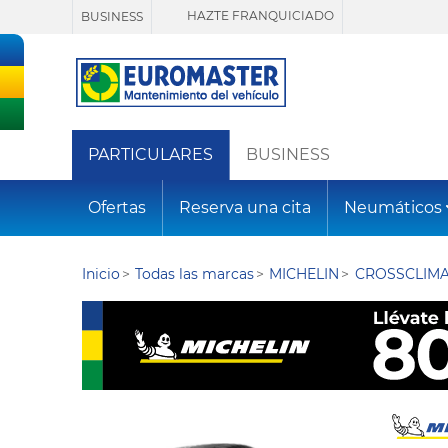
HAZTE FRANQUICIADO
BUSINESS
PARTICULARES
BUSINESS
Ofertas
Reserva una cita
Neumáticos
Inicio
Todas las marcas
MICHELIN
CROSSCLIMA