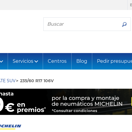
Busca tu neumático
Servicios
Centros
Blog
Pedir presupu
TE SUV
235/60 R17 106V