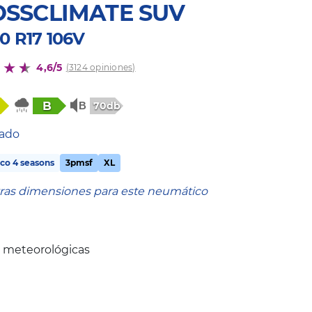
SSCLIMATE SUV
0 R17 106V
4,6/5
(3124 opiniones)
B
70db
tado
co 4 seasons
3pmsf
XL
tras dimensiones para este neumático
s meteorológicas