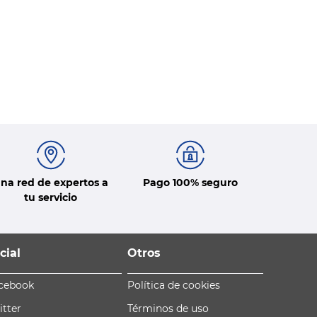
na red de expertos a
Pago 100% seguro
tu servicio
cial
Otros
cebook
Política de cookies
itter
Términos de uso