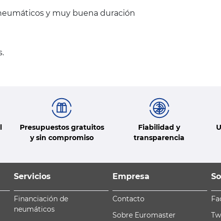
os neumáticos y muy buena duración
.
l
Presupuestos gratuitos
Fiabilidad y
U
y sin compromiso
transparencia
Servicios
Empresa
So
Financiación de
Contacto
Fa
neumáticos
Sobre Euromaster
Tw