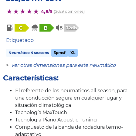
4,8/5
(2629 opiniones)
C
B
72db
Etiquetado
Neumático 4 seasons
3pmsf
XL
>
ver otras dimensiones para este neumático
Características:
El referente de los neumáticos all-season, para
una conducción segura en cualquier lugar y
situación climatológica
Tecnología MaxTouch
Tecnología Piano Acoustic Tuning
Compuesto de la banda de rodadura termo-
adaptativo