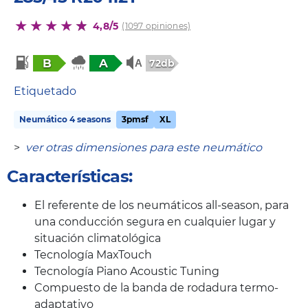
4,8/5
(1097 opiniones)
B
A
72db
Etiquetado
Neumático 4 seasons
3pmsf
XL
>
ver otras dimensiones para este neumático
Características:
El referente de los neumáticos all-season, para
una conducción segura en cualquier lugar y
situación climatológica
Tecnología MaxTouch
Tecnología Piano Acoustic Tuning
Compuesto de la banda de rodadura termo-
adaptativo