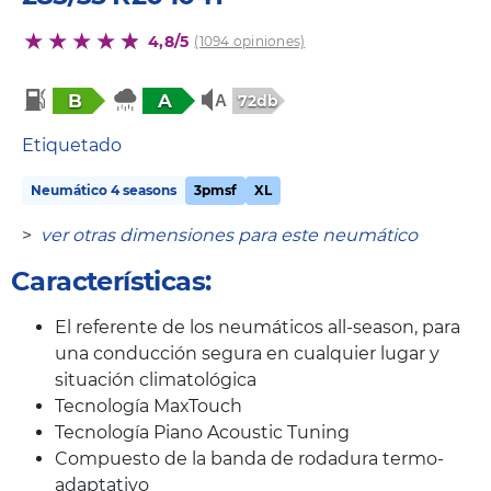
4,8/5
(1094 opiniones)
B
A
72db
Etiquetado
Neumático 4 seasons
3pmsf
XL
>
ver otras dimensiones para este neumático
Características:
El referente de los neumáticos all-season, para
una conducción segura en cualquier lugar y
situación climatológica
Tecnología MaxTouch
Tecnología Piano Acoustic Tuning
Compuesto de la banda de rodadura termo-
adaptativo