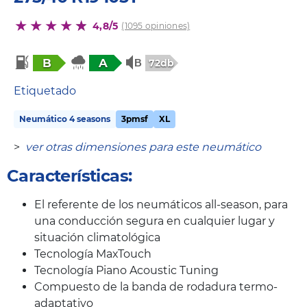
4,8/5
(1095 opiniones)
B
A
72db
Etiquetado
Neumático 4 seasons
3pmsf
XL
>
ver otras dimensiones para este neumático
Características:
El referente de los neumáticos all-season, para
una conducción segura en cualquier lugar y
situación climatológica
Tecnología MaxTouch
Tecnología Piano Acoustic Tuning
Compuesto de la banda de rodadura termo-
adaptativo