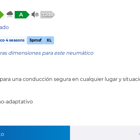
A
72db
tado
co 4 seasons
3pmsf
XL
tras dimensiones para este neumático
, para una conducción segura en cualquier lugar y situac
o-adaptativo
to