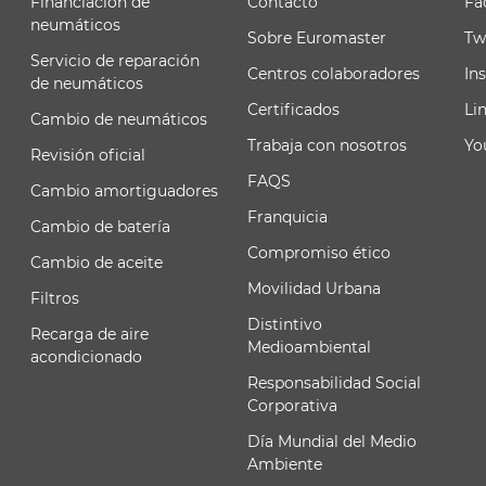
Financiación de
Contacto
Fa
neumáticos
Sobre Euromaster
Tw
Servicio de reparación
Centros colaboradores
In
de neumáticos
Certificados
Li
Cambio de neumáticos
Trabaja con nosotros
Yo
Revisión oficial
FAQS
Cambio amortiguadores
Franquicia
Cambio de batería
Compromiso ético
Cambio de aceite
Movilidad Urbana
Filtros
Distintivo
Recarga de aire
Medioambiental
acondicionado
Responsabilidad Social
Corporativa
Día Mundial del Medio
Ambiente