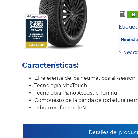
B
Etique
Neumáti
>
ver o
Características:
El referente de los neumáticos all-season
Tecnología MaxTouch
Tecnología Piano Acoustic Tuning
Compuesto de la banda de rodadura term
Dibujo en forma de V
Detalles del produc