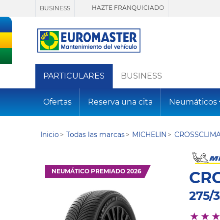
HAZTE FRANQUICIADO
BUSINESS
PARTICULARES
BUSINESS
Ofertas
Reserva una cita
Neumáticos
Inicio
Todas las marcas
MICHELIN
CROSSCLIMA
NEUMÁTICO PREMIADO 2026
CRO
275/3