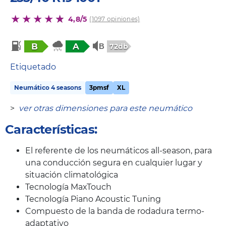
4,8/5
(1097 opiniones)
B
A
72db
Etiquetado
Neumático 4 seasons
3pmsf
XL
>
ver otras dimensiones para este neumático
Características:
El referente de los neumáticos all-season, para
una conducción segura en cualquier lugar y
situación climatológica
Tecnología MaxTouch
Tecnología Piano Acoustic Tuning
Compuesto de la banda de rodadura termo-
adaptativo