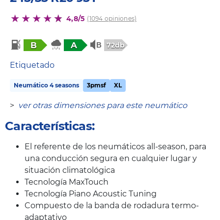
4,8/5
(1094 opiniones)
B
A
72db
Etiquetado
Neumático 4 seasons
3pmsf
XL
>
ver otras dimensiones para este neumático
Características:
El referente de los neumáticos all-season, para
una conducción segura en cualquier lugar y
situación climatológica
Tecnología MaxTouch
Tecnología Piano Acoustic Tuning
Compuesto de la banda de rodadura termo-
adaptativo