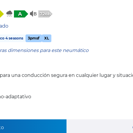
A
72db
tado
co 4 seasons
3pmsf
XL
tras dimensiones para este neumático
, para una conducción segura en cualquier lugar y situac
o-adaptativo
to