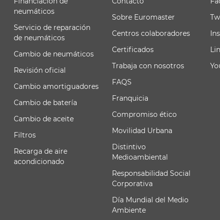
Financiación de
Contacto
Fa
neumáticos
Sobre Euromaster
Tw
Servicio de reparación
Centros colaboradores
In
de neumáticos
Certificados
Li
Cambio de neumáticos
Trabaja con nosotros
Yo
Revisión oficial
FAQS
Cambio amortiguadores
Franquicia
Cambio de batería
Compromiso ético
Cambio de aceite
Movilidad Urbana
Filtros
Distintivo
Recarga de aire
Medioambiental
acondicionado
Responsabilidad Social
Corporativa
Día Mundial del Medio
Ambiente