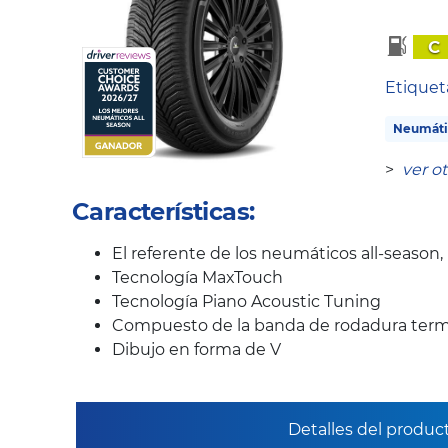
C
Etique
Neumáti
>
ver o
Características:
El referente de los neumáticos all-season
Tecnología MaxTouch
Tecnología Piano Acoustic Tuning
Compuesto de la banda de rodadura term
Dibujo en forma de V
Detalles del produc