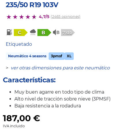
235/50 R19 103V
4,7/5
(2465 opiniones)
C
B
71db
Etiquetado
Neumático 4 seasons
3pmsf
XL
>
ver otras dimensiones para este neumático
Características:
Muy buen agarre en todo tipo de clima
Alto nivel de tracción sobre nieve (3PMSF)
Baja resistencia a la rodadura
187,00
€
IVA incluido