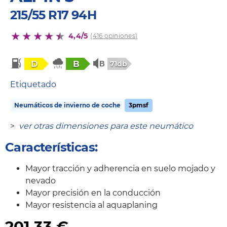
215/55 R17 94H
4,4/5
(416 opiniones)
D
B
71db
Etiquetado
Neumáticos de invierno de coche
3pmsf
>
ver otras dimensiones para este neumático
Características:
Mayor tracción y adherencia en suelo mojado y
nevado
Mayor precisión en la conducción
Mayor resistencia al aquaplaning
201,33
€