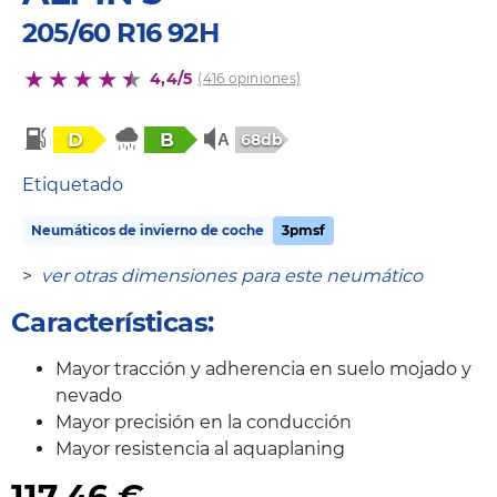
205/60 R16 92H
4,4/5
(416 opiniones)
D
B
68db
Etiquetado
Neumáticos de invierno de coche
3pmsf
>
ver otras dimensiones para este neumático
Características:
Mayor tracción y adherencia en suelo mojado y
nevado
Mayor precisión en la conducción
Mayor resistencia al aquaplaning
117,46
€