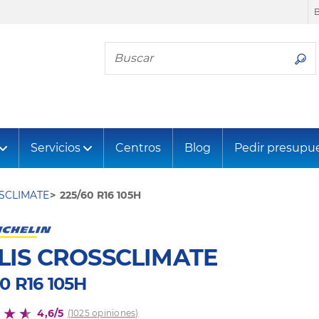
Busca tu neumático
Servicios
Centros
Blog
Pedir presupu
SSCLIMATE
225/60 R16 105H
LIS CROSSCLIMATE
0 R16 105H
4,6/5
(1025 opiniones)