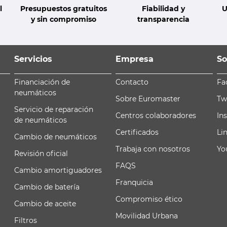
l
Presupuestos gratuitos
Fiabilidad y
U
y sin compromiso
transparencia
Servicios
Empresa
So
Financiación de
Contacto
Fa
neumáticos
Sobre Euromaster
Tw
Servicio de reparación
Centros colaboradores
In
de neumáticos
Certificados
Li
Cambio de neumáticos
Trabaja con nosotros
Yo
Revisión oficial
FAQS
Cambio amortiguadores
Franquicia
Cambio de batería
Compromiso ético
Cambio de aceite
Movilidad Urbana
Filtros