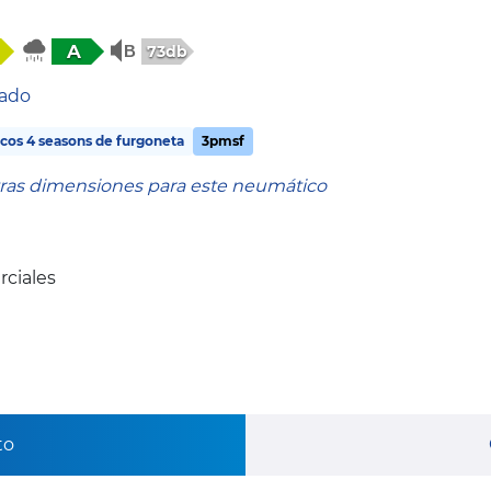
A
73db
tado
os 4 seasons de furgoneta
3pmsf
tras dimensiones para este neumático
rciales
to