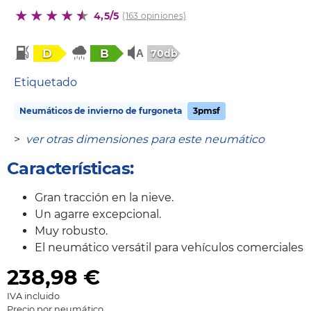
4,5/5
(163 opiniones)
D
B
70db
Etiquetado
Neumáticos de invierno de furgoneta
3pmsf
>
ver otras dimensiones para este neumático
Características:
Gran tracción en la nieve.
Un agarre excepcional.
Muy robusto.
El neumático versátil para vehículos comerciales
238,98
€
IVA incluido
Precio por neumático