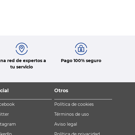
na red de expertos a
Pago 100% seguro
tu servicio
cial
Otros
cebook
Política de cookies
itter
Términos de uso
stagram
Aviso legal
nkedIn
Política de privacidad