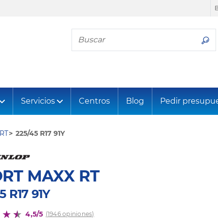
Busca tu neumático
Servicios
Centros
Blog
Pedir presupu
RT
225/45 R17 91Y
RT MAXX RT
5 R17 91Y
4,5/5
(1946 opiniones)