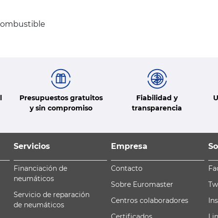
combustible
l
Presupuestos gratuitos
Fiabilidad y
U
y sin compromiso
transparencia
Servicios
Empresa
So
Financiación de
Contacto
Fa
neumáticos
Sobre Euromaster
Tw
Servicio de reparación
Centros colaboradores
In
de neumáticos
Certificados
Li