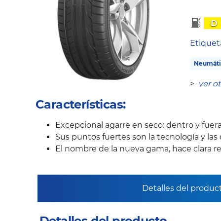
D
Etique
Neumáti
>
ver o
Características:
Excepcional agarre en seco: dentro y fuera
Sus puntos fuertes son la tecnología y las
El nombre de la nueva gama, hace clara re
Detalles del produc
Detalles del producto