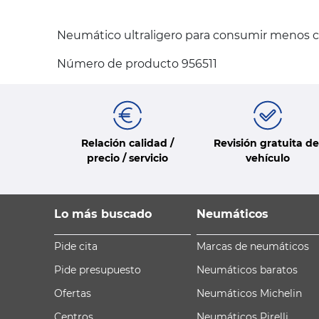
Neumático ultraligero para consumir menos 
Número de producto 956511
Relación calidad /
Revisión gratuita de
precio / servicio
vehículo
Lo más buscado
Neumáticos
Pide cita
Marcas de neumáticos
Pide presupuesto
Neumáticos baratos
Ofertas
Neumáticos Michelin
Centros
Neumáticos Pirelli