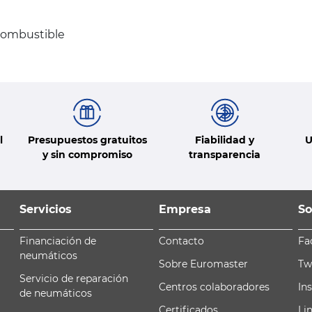
combustible
l
Presupuestos gratuitos
Fiabilidad y
U
y sin compromiso
transparencia
Servicios
Empresa
So
Financiación de
Contacto
Fa
neumáticos
Sobre Euromaster
Tw
Servicio de reparación
Centros colaboradores
In
de neumáticos
Certificados
Li