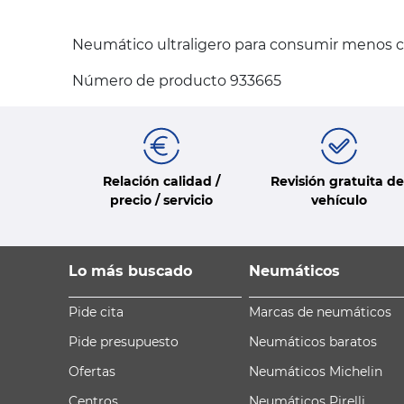
Neumático ultraligero para consumir menos 
Número de producto 933665
Relación calidad /
Revisión gratuita de
precio / servicio
vehículo
Lo más buscado
Neumáticos
Pide cita
Marcas de neumáticos
Pide presupuesto
Neumáticos baratos
Ofertas
Neumáticos Michelin
Centros
Neumáticos Pirelli