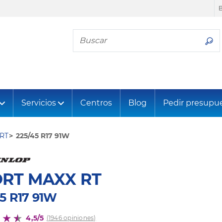
Busca tu neumático
Servicios
Centros
Blog
Pedir presupu
RT
225/45 R17 91W
RT MAXX RT
45 R17 91W
4,5/5
(1946 opiniones)