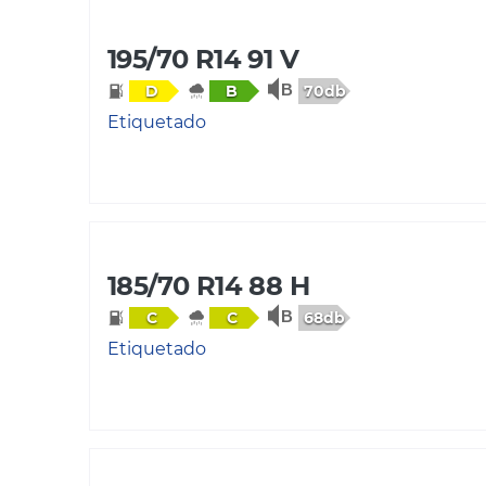
195/70 R14 91 V
70db
D
B
Etiquetado
185/70 R14 88 H
68db
C
C
Etiquetado