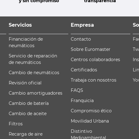
y sin compromiso
transparencia
Servicios
Empresa
So
Financiación de
Contacto
Fa
neumáticos
Sobre Euromaster
Tw
Servicio de reparación
Centros colaboradores
In
de neumáticos
Certificados
Li
Cambio de neumáticos
Trabaja con nosotros
Yo
Revisión oficial
FAQS
Cambio amortiguadores
Franquicia
Cambio de batería
Compromiso ético
Cambio de aceite
Movilidad Urbana
Filtros
Distintivo
Recarga de aire
Medioambiental