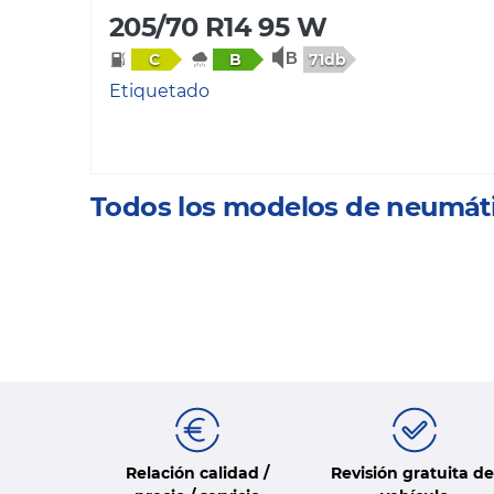
205/70 R14 95 W
71db
C
B
Etiquetado
Todos los modelos de neumát
Relación calidad /
Revisión gratuita de