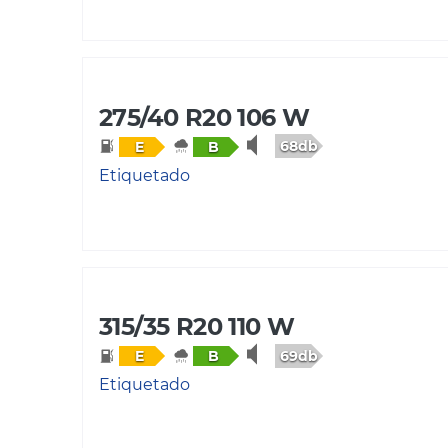
275/40 R20 106 W
68db
E
B
Etiquetado
315/35 R20 110 W
69db
E
B
Etiquetado