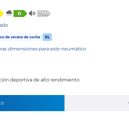
B
73db
tado
co de verano de coche
XL
tras dimensiones para este neumático
ión deportiva de alto rendimiento
to