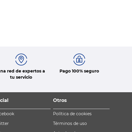
na red de expertos a
Pago 100% seguro
tu servicio
cial
Otros
cebook
Política de cookies
itter
Términos de uso