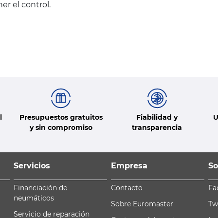
r el control.
l
Presupuestos gratuitos
Fiabilidad y
U
y sin compromiso
transparencia
Servicios
Empresa
So
Financiación de
Contacto
Fa
neumáticos
Sobre Euromaster
Tw
Servicio de reparación