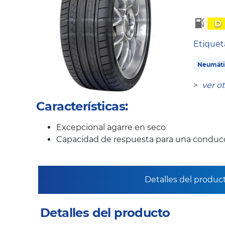
D
Etique
Neumáti
>
ver o
Características:
Excepcional agarre en seco
Capacidad de respuesta para una conducc
Detalles del produc
Detalles del producto