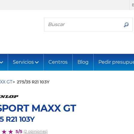
Busca tu neumático
Servicios
Centros
Blog
Pedir presupu
XX GT
275/35 R21 103Y
SPORT MAXX GT
5 R21 103Y
5/5
(2 opiniones)