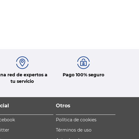
na red de expertos a
Pago 100% seguro
tu servicio
cial
Otros
cebook
Política de cookies
itter
Términos de uso