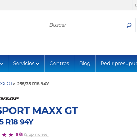
Busca tu neumático
Servicios
Centros
Blog
Pedir presupu
XX GT
255/35 R18 94Y
SPORT MAXX GT
5 R18 94Y
5/5
(2 opiniones)