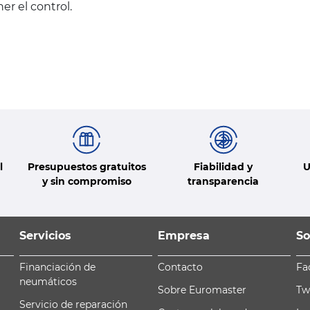
r el control.
l
Presupuestos gratuitos
Fiabilidad y
U
y sin compromiso
transparencia
Servicios
Empresa
So
Financiación de
Contacto
Fa
neumáticos
Sobre Euromaster
Tw
Servicio de reparación