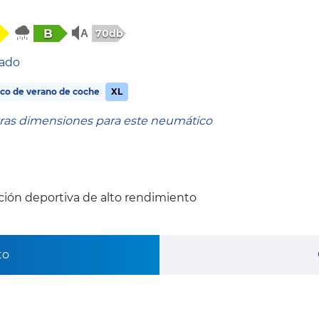
B
70db
tado
co de verano de coche
XL
tras dimensiones para este neumático
ión deportiva de alto rendimiento
to