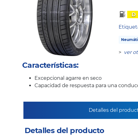
D
Etique
Neumáti
>
ver o
Características:
Excepcional agarre en seco
Capacidad de respuesta para una conducc
Detalles del produc
Detalles del producto