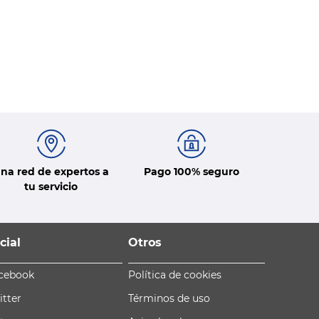
na red de expertos a
Pago 100% seguro
tu servicio
cial
Otros
cebook
Política de cookies
itter
Términos de uso