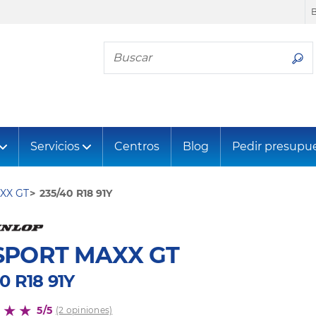
Busca tu neumático
Servicios
Centros
Blog
Pedir presupu
XX GT
235/40 R18 91Y
SPORT MAXX GT
0 R18 91Y
5/5
(2 opiniones)