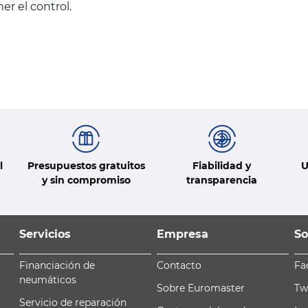
r el control.
l
Presupuestos gratuitos
Fiabilidad y
U
y sin compromiso
transparencia
Servicios
Empresa
So
Financiación de
Contacto
Fa
neumáticos
Sobre Euromaster
Tw
Servicio de reparación