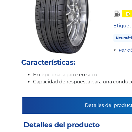
D
Etique
Neumáti
>
ver o
Características:
Excepcional agarre en seco
Capacidad de respuesta para una conducc
Detalles del produc
Detalles del producto