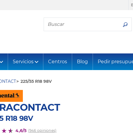
Busca tu neumático
Servicios
Centros
Blog
Pedir presupu
ONTACT
225/55 R18 98V
TRACONTACT
5 R18 98V
4,6/5
(946 opiniones)