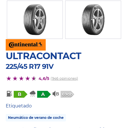
ULTRACONTACT
225/45 R17 91V
4,6/5
(946 opiniones)
B
A
69db
Etiquetado
Neumático de verano de coche